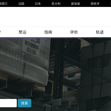
新西兰
法国
日本
意大利
新加坡
西班牙
费
禁运
指南
评价
轨迹