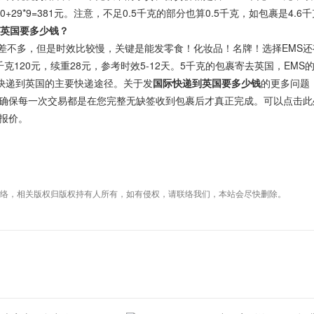
0+29*9=381元。注意，不足0.5千克的部分也算0.5千克，如包裹是4.
到英国要多少钱？
差不多，但是时效比较慢，关键是能发零食！化妆品！名牌！选择EMS
千克120元，续重28元，参考时效5-12天。5千克的包裹寄去英国，EMS的运费
递到英国的主要快递途径。关于发
国际快递到英国要多少钱
的更多问题
确保每一次交易都是在您完整无缺签收到包裹后才真正完成。可以点击此
报价。
络，相关版权归版权持有人所有，如有侵权，请联络我们，本站会尽快删除。