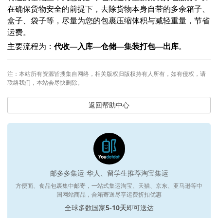
在确保货物安全的前提下，去除货物本身自带的多余箱子、
盒子、袋子等，尽量为您的包裹压缩体积与减轻重量，节省
运费。
主要流程为：
代收—入库—仓储—集装打包—出库
。
注：本站所有资源皆搜集自网络，相关版权归版权持有人所有，如有侵权，请
联络我们，本站会尽快删除。
返回帮助中心
邮多多集运-华人、留学生推荐淘宝集运
方便面、食品包裹集中邮寄，一站式集运淘宝、天猫、京东、亚马逊等中
国网站商品，合箱寄送尽享运费折扣优惠
全球多数国家
5-10天
即可送达