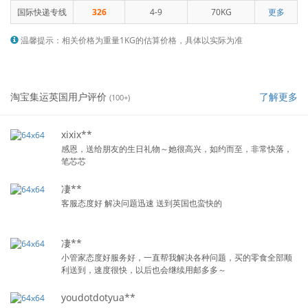
国际快递专线
326
4-9
70KG
更多
温馨提示：相关价格为重量1KG的估算价格，具体以实际为准
淘宝集运英国用户评价
了解更多
(100+)
xixix**
感恩，送给朋友的生日礼物～她很高兴，如约而至，非常快落，
笔芯芯
凄**
客服态度好 解决问题迅速 送到英国也蛮快的
凄**
小管家态度好服务好，一直帮我解决各种问题，买的零食全部顺
利送到，速度很快，以后也会继续用邮多多～
youdotdotyua**