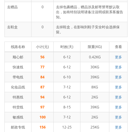
去赠品
0
去掉包裹赠品，赠品涉及邮寄禁寄默认取
出，如有特别说明请备注说明或联系客服告
知。
去鞋盒
0
去掉鞋盒，在影响到鞋子安全时会选择保
留。
线路名称
小计(元)
时效(天)
限重(KG)
查看
顺心邮
56
6-12
0.42KG
更多
快速线
77
6-12
30KG
更多
带电线
84
6-10
39KG
更多
化妆品线
87
7-12
8KG
更多
特惠线
94
6-12
2KG
更多
特货线
97
8-15
39KG
更多
敏感线
100
7-12
2KG
更多
邮政专线
156
12-25
25KG
更多