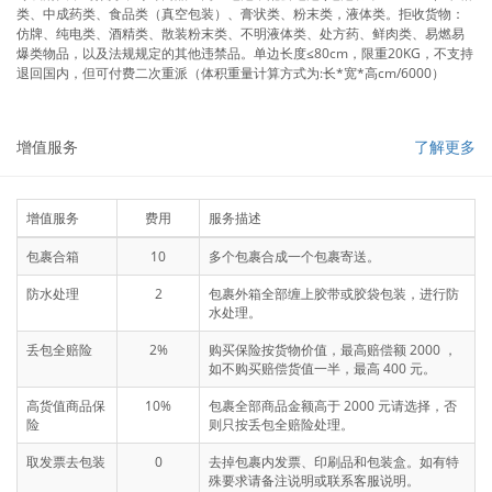
类、中成药类、食品类（真空包装）、膏状类、粉末类，液体类。拒收货物：
仿牌、纯电类、酒精类、散装粉末类、不明液体类、处方药、鲜肉类、易燃易
爆类物品，以及法规规定的其他违禁品。单边长度≤80cm，限重20KG，不支持
退回国内，但可付费二次重派（体积重量计算方式为:长*宽*高cm/6000）
增值服务
了解更多
增值服务
费用
服务描述
包裹合箱
10
多个包裹合成一个包裹寄送。
防水处理
2
包裹外箱全部缠上胶带或胶袋包装，进行防
水处理。
丢包全赔险
2%
购买保险按货物价值，最高赔偿额 2000 ，
如不购买赔偿货值一半，最高 400 元。
高货值商品保
10%
包裹全部商品金额高于 2000 元请选择，否
险
则只按丢包全赔险处理。
取发票去包装
0
去掉包裹内发票、印刷品和包装盒。如有特
殊要求请备注说明或联系客服说明。