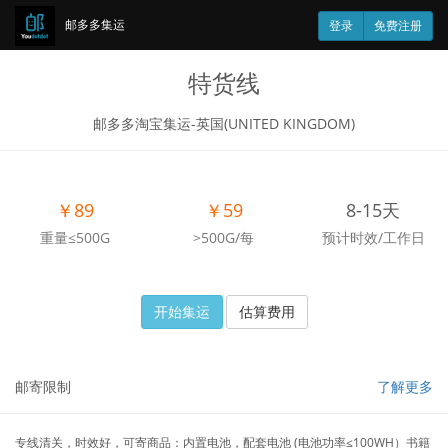
邮多多集运
登录
免费注册
特货线
邮多多淘宝集运-英国(UNITED KINGDOM)
￥89
￥59
8-15天
重量≤500G
>500G/每
预计时效/工作日
开始集运
估算费用
邮寄限制
了解更多
专线清关，时效好，可寄商品：内置电池，配套电池 (电池功率≤100WH）书籍